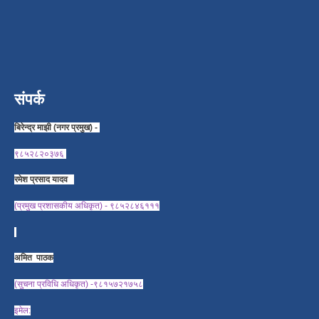
संपर्क
बिरेन्द्र माझी (नगर प्रमुख) -
९८५२८२०३७६
रमेश प्रसाद यादव
(प्रमुख प्रशासकीय अधिकृत) - ९८५२८४६१११
अमित पाठक
(सुचना प्रविधि अधिकृत) -९८१५७२१७५८
इमेल: