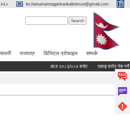
१४६०
ito.hanumannagarkankalinimun@gmail.com
Search form
Search
ग्यालरी
राजपत्र
डिजिटल प्रोफाइल
सम्पर्क
आ.व २०८३/०८४ बजेट
एकाइ दररेट पेश गर्ने सम