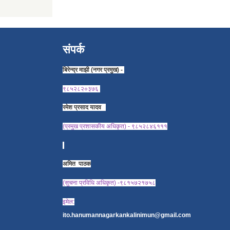
संपर्क
बिरेन्द्र माझी (नगर प्रमुख) -
९८५२८२०३७६
रमेश प्रसाद यादव
(प्रमुख प्रशासकीय अधिकृत) - ९८५२८४६१११
अमित पाठक
(सुचना प्रविधि अधिकृत) -९८१५७२१७५८
इमेल:
ito.hanumannagarkankalinimun@gmail.com