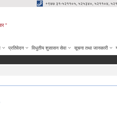
+९७७ ३१-५२११०५, ५२५३४०, ५२११०४, ५२
धार "
ल
प्रतिवेदन
विधुतीय शुसासन सेवा
सूचना तथा जानकारी