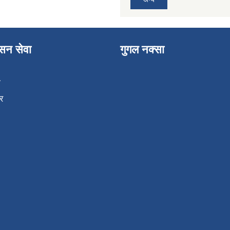
ासन सेवा
गुगल नक्सा
ा
र