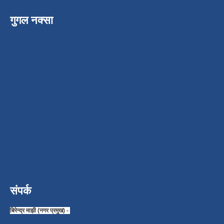
गुगल नक्सा
संपर्क
बिरेन्द्र माझी (नगर प्रमुख) -