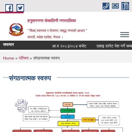
Skip to main content
हनुमाननगर कंकालिनी नगरपालिका
" शिक्षा,स्वास्थ्य र रोजगार :समृद्ध नगरको आधार "
सप्तरी, मधेश प्रदेश, नेपाल ।
समाचार
आ.व २०८३/०८४ बजेट
एकाइ दररेट पेश गर्ने सम्बन्
You are here
Home
»
परिचय
» संगठनात्मक स्वरुप
संगठनात्मक स्वरुप