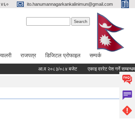
१४६०
ito.hanumannagarkankalinimun@gmail.com
Search form
Search
ग्यालरी
राजपत्र
डिजिटल प्रोफाइल
सम्पर्क
आ.व २०८३/०८४ बजेट
एकाइ दररेट पेश गर्ने सम्बन्धमा