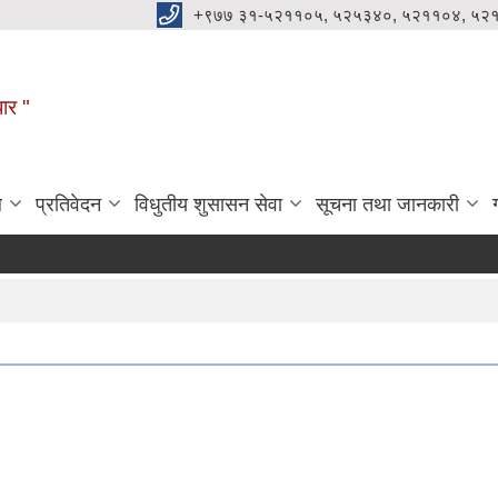
+९७७ ३१-५२११०५, ५२५३४०, ५२११०४, ५२
धार "
ल
प्रतिवेदन
विधुतीय शुसासन सेवा
सूचना तथा जानकारी