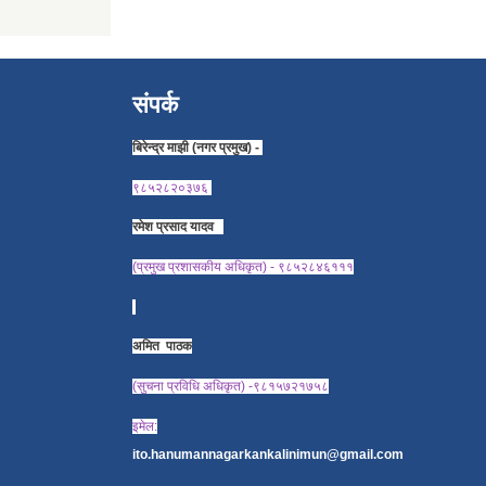
संपर्क
बिरेन्द्र माझी (नगर प्रमुख) -
९८५२८२०३७६
रमेश प्रसाद यादव
(प्रमुख प्रशासकीय अधिकृत) - ९८५२८४६१११
अमित पाठक
(सुचना प्रविधि अधिकृत) -९८१५७२१७५८
इमेल:
ito.hanumannagarkankalinimun@gmail.com