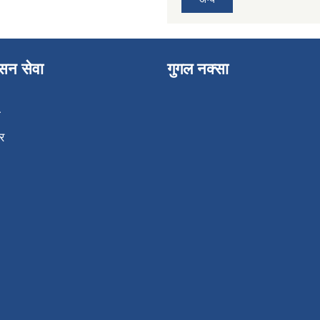
ासन सेवा
गुगल नक्सा
ा
र