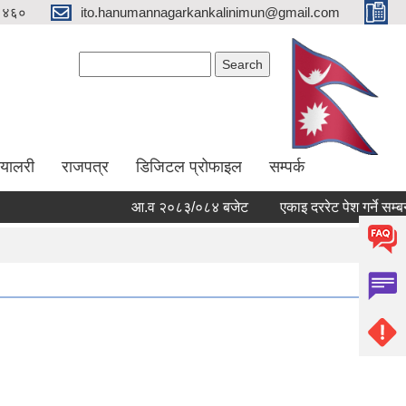
१४६०
ito.hanumannagarkankalinimun@gmail.com
Search form
Search
ग्यालरी
राजपत्र
डिजिटल प्रोफाइल
सम्पर्क
आ.व २०८३/०८४ बजेट
एकाइ दररेट पेश गर्ने सम्बन्ध