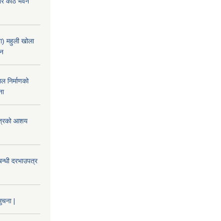
चार कोठे भवन
) महुली खोला
ान
ल निर्माणको
ना
उपत्रको आशय
बन्धी दरभाउपत्र
ुचना |