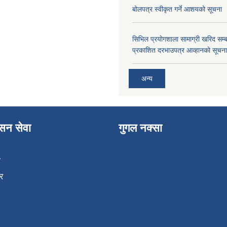
बोलपत्र स्वीकृत गर्ने आशयको सूचना
सिभिल प्रयोगशाला सामाग्री खरिद सम्ब
प्रकाशित दरभाउपत्र आव्हानको सूचना
अन्य
ासन सेवा
गुगल नक्सा
ा
र