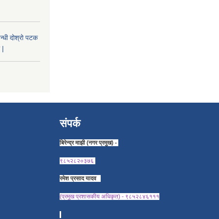
न्धी दोश्रो पटक
 |
संपर्क
बिरेन्द्र माझी (नगर प्रमुख) -
९८५२८२०३७६
रमेश प्रसाद यादव
(प्रमुख प्रशासकीय अधिकृत) - ९८५२८४६१११