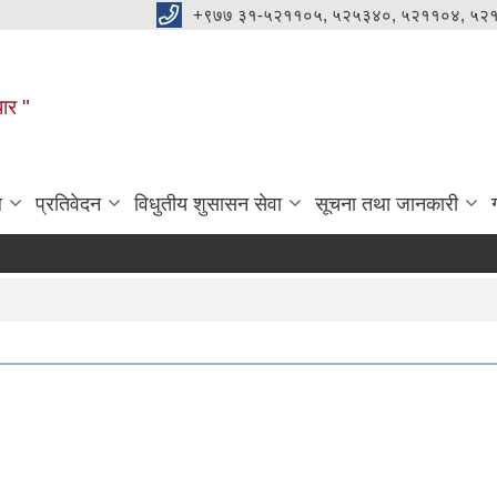
+९७७ ३१-५२११०५, ५२५३४०, ५२११०४, ५२
धार "
ल
प्रतिवेदन
विधुतीय शुसासन सेवा
सूचना तथा जानकारी