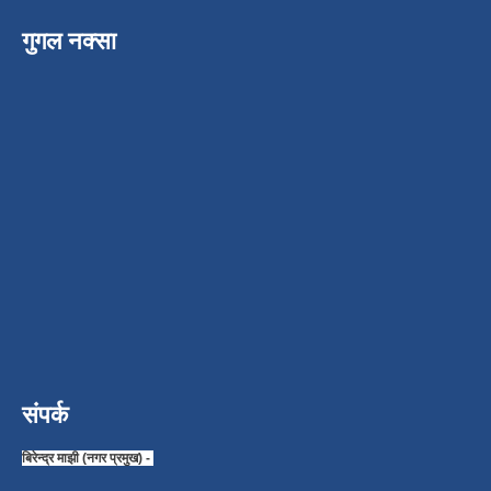
गुगल नक्सा
संपर्क
बिरेन्द्र माझी (नगर प्रमुख) -