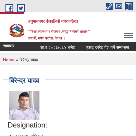
Skip to main content
हनुमाननगर कंकालिनी नगरपालिका
" शिक्षा,स्वास्थ्य र रोजगार :समृद्ध नगरको आधार "
सप्तरी, मधेश प्रदेश, नेपाल ।
समाचार
आ.व २०८३/०८४ बजेट
एकाइ दररेट पेश गर्ने सम्बन्धमा
You are here
Home
» बिरेन्द्र यादव
बिरेन्द्र यादव
Designation: