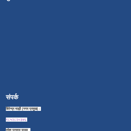
संपर्क
बिरेन्द्र माझी (नगर प्रमुख) -
९८५२८२०३७६
रमेश प्रसाद यादव