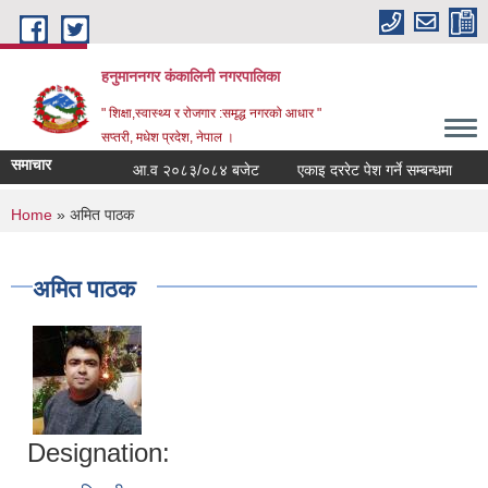
Skip to main content
हनुमाननगर कंकालिनी नगरपालिका
" शिक्षा,स्वास्थ्य र रोजगार :समृद्ध नगरको आधार "
सप्तरी, मधेश प्रदेश, नेपाल ।
समाचार
आ.व २०८३/०८४ बजेट
एकाइ दररेट पेश गर्ने सम्बन्धमा
श
You are here
Home
» अमित पाठक
अमित पाठक
Designation: