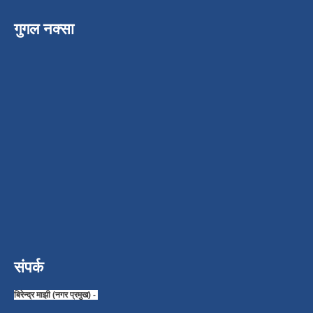
गुगल नक्सा
संपर्क
बिरेन्द्र माझी (नगर प्रमुख) -