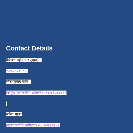
Contact Details
बिरेन्द्र माझी (नगर प्रमुख) -
९८५२८२०३७६
रमेश प्रसाद यादव
(प्रमुख प्रशासकीय अधिकृत) - ९८५२८४६१११
अमित पाठक
(सुचना प्रविधि अधिकृत) -९८१५७२१७५८