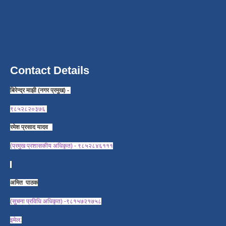
Contact Details
बिरेन्द्र माझी (नगर प्रमुख) -
९८५२८२०३७६
रमेश प्रसाद यादव
(प्रमुख प्रशासकीय अधिकृत) - ९८५२८४६१११
अमित पाठक
(सुचना प्रविधि अधिकृत) -९८१५७२१७५८
इमेल: